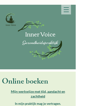
Inner V
oice
Gezon
dheidspraktijk
Online boeken
Mijn werkwijze met tijd, aandacht en
zachtheid
In mijn praktijk mag je vertragen.