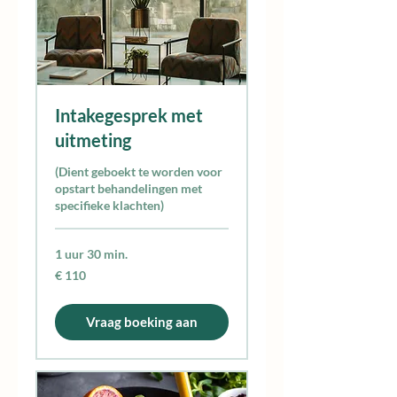
Intakegesprek met
uitmeting
(Dient geboekt te worden voor
opstart behandelingen met
specifieke klachten)
1 uur 30 min.
110
€ 110
euro
Vraag boeking aan