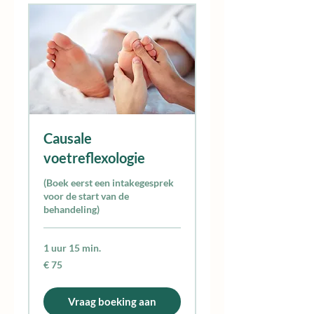
Causale
voetreflexologie
(Boek eerst een intakegesprek
voor de start van de
behandeling)
1 uur 15 min.
75
€ 75
euro
Vraag boeking aan