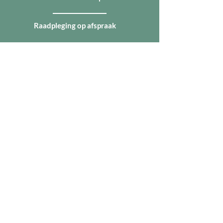
Raadpleging op afspraak
nath
alie@i
nner-voice.be
+32 477 62 77 68
Broeder De Saedeleerstraat 127
9340 Lede
BE
0719.684.966
–
member of
LIGHTHOUSE GROUP BV
Contact bij voorkeur via e-mail,
telefonisch bereikbaar tijdens
kantooruren van 9u tot 17u