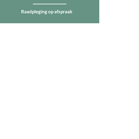
Raadpleging op afspraak
nath
alie@i
nner-voice.be
+32 477 62 77 68
Broeder De Saedeleerstraat 127
9340 Lede
BE
0719.684.966
–
member of
LIGHTHOUSE GROUP BV
Contact bij voorkeur via e-mail,
telefonisch bereikbaar tijdens
kantooruren van 9u tot 17u