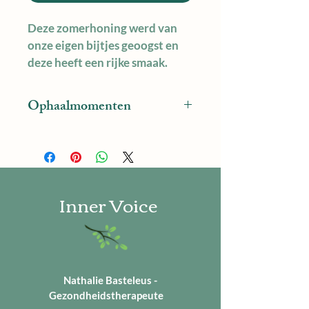
Deze zomerhoning werd van 
onze eigen bijtjes geoogst en 
deze heeft een rijke smaak.
Ophaalmomenten
De honing kan bij ons opgehaald 
worden. U kan bij bestelling een 
notitie toevoegen wanneer u deze 
bij ons zou willen komen ophalen 
Inner Voice
en wij zullen uw bestelling 
klaarzetten.
Ophaalmomenten: op afspraak
Nathalie Basteleus -
Gezondheidstherapeute