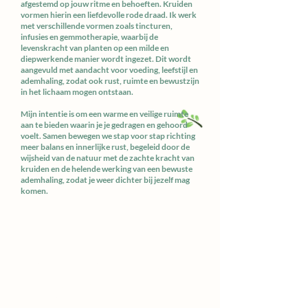
afgestemd op jouw ritme en behoeften. Kruiden
vormen hierin een liefdevolle rode draad. Ik werk
met verschillende vormen zoals tincturen,
infusies en gemmotherapie, waarbij de
levenskracht van planten op een milde en
diepwerkende manier wordt ingezet. Dit wordt
aangevuld met aandacht voor voeding, leefstijl en
ademhaling, zodat ook rust, ruimte en bewustzijn
in het lichaam mogen ontstaan.
Mijn intentie is om een warme en veilige ruimte
aan te bieden waarin je je gedragen en gehoord
voelt. Samen bewegen we stap voor stap richting
meer balans en innerlijke rust, begeleid door de
wijsheid van de natuur met de zachte kracht van
kruiden en de helende werking van een bewuste
ademhaling, zodat je weer dichter bij jezelf mag
komen.
Integrale orthomoleculaire
therapie (IOT)