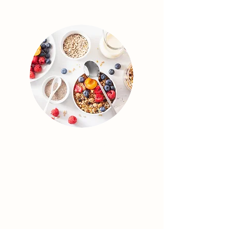
Liefdevolle voeding voor herstel en
energie
In bepaalde situaties vraagt je lichaam niet om
méér inzet, maar om zachtere aandacht.
Wanneer je energie langzaam is weggevloeid door
burn-out, langdurige stress, een auto-
immuunziekte, darmklachten of wanneer je leeft
met autisme en extra gevoelig bent voor prikkels,
kan je lichaam uit balans raken en uitgeput
aanvoelen. Dat is geen falen, het is een
uitnodiging om opnieuw te gaan luisteren naar
jouw lichaam.
Als orthomoleculaire therapeute begeleid ik je